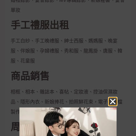
婚禮錄影、宴會錄影、MV專輯錄影、新娘秘書、宴會
單妝
手工禮服出租
手工白紗、手工晚禮服、紳士西服、媽媽服、晚宴
服、伴娘服、孕婦禮服、秀和服、龍鳳掛、唐服、韓
服、花童服
商品銷售
相框、相本、雜誌本、喜帖、定妝液、控油保濕妝
品、隱形內衣、新娘捧花、拍照鮮花束，電子影音檔
製作
周邊合作