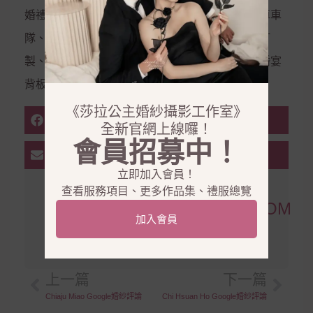
婚禮企劃、婚禮主持、會場佈置、婚禮樂團、禮車車
隊、西服訂製、金飾銀飾租借、鑽戒訂製、婚鞋訂
製、美甲、美睫、霧眉、拍攝道具、婚禮道具、婚宴
背板、婚宴會館
《莎拉公主婚紗攝影工作室》
FACEBOOK
全新官網上線囉！
會員招募中！
EMAIL
立即加入會員！
查看服務項目、更多作品集、禮服總覽
KEN865754@GMAIL.COM
加入會員
其他文章 »
上一篇
下一篇
Chiaju Miao Google婚紗評論
Chi Hsuan Ho Google婚紗評論