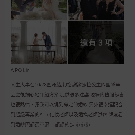
A PO Lin
人生大事在10/28圓滿結束啦 謝謝莎拉公主的團隊❤️
芸庭很細心地介紹方案 提供很多建議 現場的禮服秘書
也很熱情，讓我可以挑到命定的婚紗 另外很幸運配合
到超級專業的A-lin化妝老師以及婚攝老師洪齊 親友看
到婚紗照都讚不絕口 讚讚的辣 👍👍👍