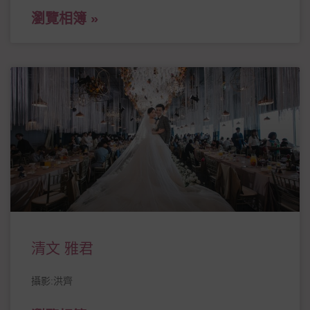
瀏覽相簿 »
清文 雅君
攝影:洪齊