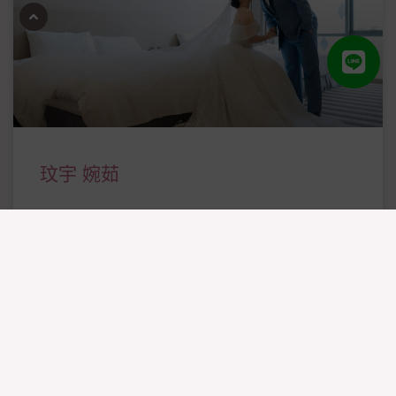
玟宇 婉茹
攝影:KEN 造型:A-LIN
瀏覽相簿 »