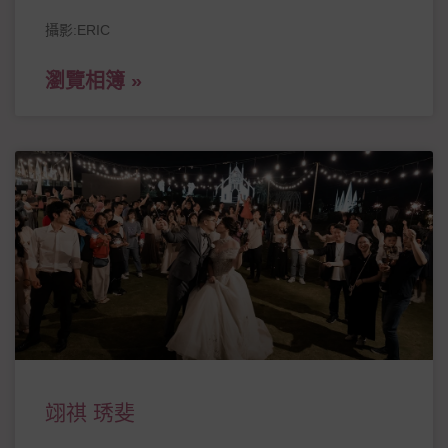
攝影:ERIC
瀏覽相簿 »
翊祺 琇斐