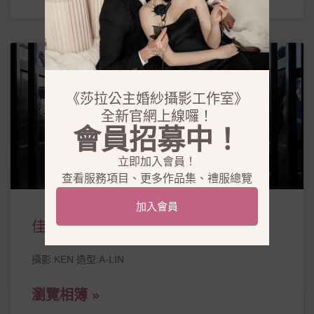
《莎拉公主婚紗攝影工作室》
全新官網上線囉！
會員招募中！
立即加入會員！
查看服務項目、更多作品集、禮服總覽
加入會員
佳益 宜軒
攝影:KEN 造型:A-LIN
瀏覽相簿 »