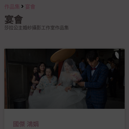
作品集
宴會
宴會
莎拉公主婚紗攝影工作室作品集
國傑 鴻娟