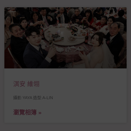
淇安 維翎
攝影:YAYA 造型:A-LIN
瀏覽相簿 »