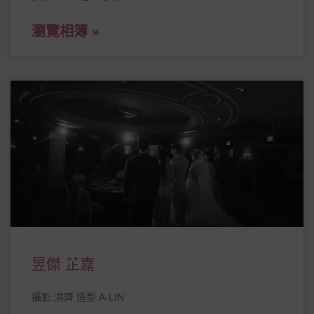
瀏覽相簿 »
昱傑 芷嘉
攝影:洪齊 造型:A-LIN