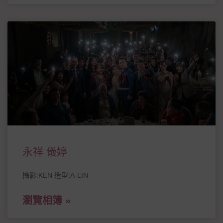
永祥 儀婷
攝影:KEN 造型:A-LIN
瀏覽相簿 »