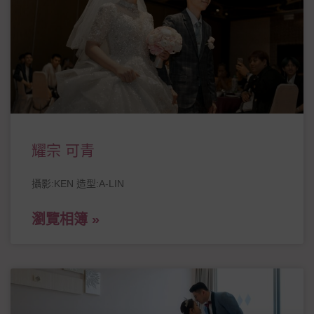
耀宗 可青
攝影:KEN 造型:A-LIN
瀏覽相簿 »