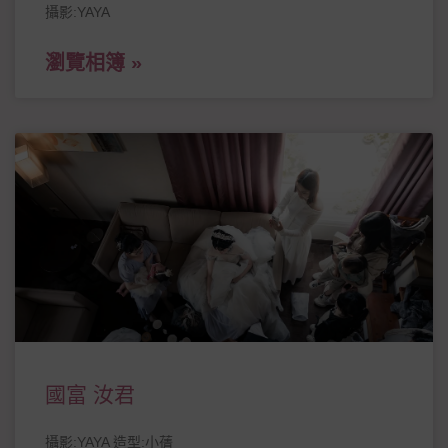
攝影:YAYA
瀏覽相簿 »
國富 汝君
攝影:YAYA 造型:小蒨