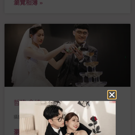
瀏覽相簿 »
哲瑋 念綺
攝影:洪齊
瀏覽相簿 »