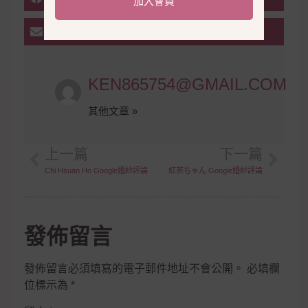
加入會員
EMAIL
KEN865754@GMAIL.COM
其他文章 »
上一篇
下一篇
Chi Hsuan Ho Google婚紗評論
紅茶ちゃん Google婚紗評論
發佈留言
發佈留言必須填寫的電子郵件地址不會公開。
必填欄
位標示為
*