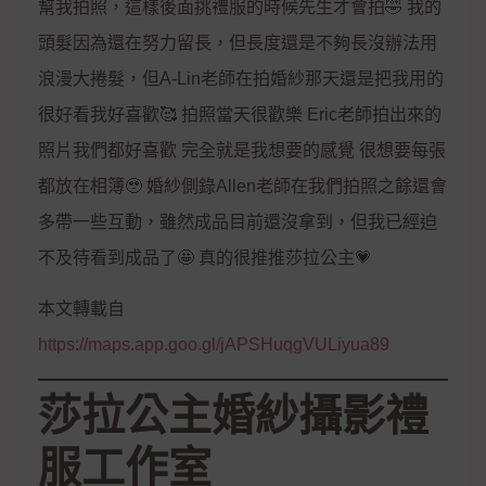
幫我拍照，這樣後面挑禮服的時候先生才會拍🤣 我的
頭髮因為還在努力留長，但長度還是不夠長沒辦法用
浪漫大捲髮，但A-Lin老師在拍婚紗那天還是把我用的
很好看我好喜歡🥰 拍照當天很歡樂 Eric老師拍出來的
照片我們都好喜歡 完全就是我想要的感覺 很想要每張
都放在相簿🥹 婚紗側錄Allen老師在我們拍照之餘還會
多帶一些互動，雖然成品目前還沒拿到，但我已經迫
不及待看到成品了🤩 真的很推推莎拉公主💗
本文轉載自
https://maps.app.goo.gl/jAPSHuqgVULiyua89
莎拉公主婚紗攝影禮
服工作室