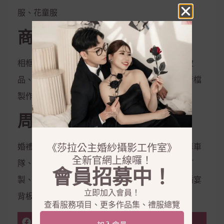
服、花童服
商品銷售
相框、相本、雜誌本、喜帖、定妝液、控油保濕妝
品、隱形內衣、新娘捧花、拍照鮮花束，電子影音檔
製作
周邊合作
《莎拉公主婚紗攝影工作室》
婚禮企劃、婚禮主持、會場佈置、婚禮樂團、禮車車
全新官網上線囉！
隊、西服訂製、金飾銀飾租借、鑽戒訂製、婚鞋訂
會員招募中！
製、美甲、美睫、霧眉、拍攝道具、婚禮道具、婚宴
立即加入會員！
背板、婚宴會館
查看服務項目、更多作品集、禮服總覽
FACEBOOK