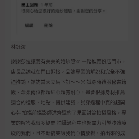
林鈺潔
謝謝莎拉讓我有美美的婚紗照🫶 一踏進頭份店門市，
店長品諭就在門口迎接，品諭專業的解說和完全不強
迫推銷，諮詢當天立馬下訂～～🥺 試穿時禮服秘書筠
崴、念柔兩位都超細心超有耐心，還會根據身材推薦
適合的禮服、地點、提供建議，試穿過程中真的超開
心🥳 拍攝前攝影師洪齊還約了見面討論拍攝風格，專
業的解答我很多疑問 拍攝過程中也超盡力引導肢體障
礙的我們，且不斷搞笑讓我們心情放鬆，拍出來的成