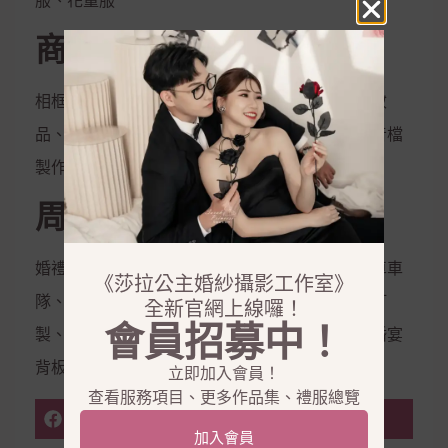
服、花童服
商品銷售
相框、相本、雜誌本、喜帖、定妝液、控油保濕妝
品、隱形內衣、新娘捧花、拍照鮮花束，電子影音檔
製作
周邊合作
婚禮企劃、婚禮主持、會場佈置、婚禮樂團、禮車車
《莎拉公主婚紗攝影工作室》
隊、西服訂製、金飾銀飾租借、鑽戒訂製、婚鞋訂
全新官網上線囉！
會員招募中！
製、美甲、美睫、霧眉、拍攝道具、婚禮道具、婚宴
背板、婚宴會館
立即加入會員！
查看服務項目、更多作品集、禮服總覽
FACEBOOK
加入會員