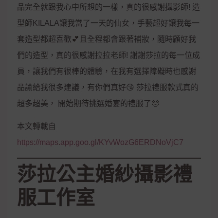
品完全就跟我心中所想的一樣，真的很感謝攝影師! 造
型師KILALA讓我當了一天的仙女，手藝超好讓我每一
套造型都超喜歡💕且全程都會跟著補妝，隨時顧好我
們的造型，真的很感謝拉拉老師! 謝謝莎拉的每一位成
員，讓我們有很棒的體驗，在我有選擇障礙時也感謝
品諭給我很多建議，有你們真好😘 莎拉禮服款式真的
超多超美， 開始期待挑選婚宴的禮服了🥺
本文轉載自
https://maps.app.goo.gl/KYvWozG6ERDNoVjC7
莎拉公主婚紗攝影禮
服工作室