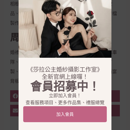
相框、相本、雜誌本、喜帖、定妝液、控油保濕妝
品、隱形內衣、新娘捧花、拍照鮮花束，電子影音檔
製作
周邊合作
婚禮企劃、婚禮主持、會場佈置、婚禮樂團、禮車車
隊、西服訂製、金飾銀飾租借、鑽戒訂製、婚鞋訂
《莎拉公主婚紗攝影工作室》
製、美甲、美睫、霧眉、拍攝道具、婚禮道具、婚宴
全新官網上線囉！
背板、婚宴會館
會員招募中！
立即加入會員！
FACEBOOK
查看服務項目、更多作品集、禮服總覽
EMAIL
加入會員