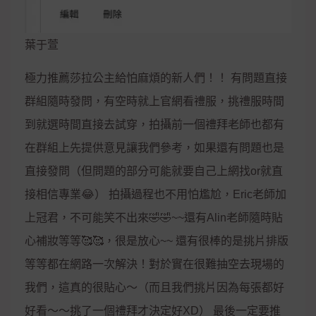
葉于萱
極力推薦莎拉公主給怕麻煩的新人們！！ 有問題直接
群組隨時發問，有空時就上官網看禮服，挑禮服時間
到就選時間直接去試穿，拍攝前一個禮拜老師也都有
在群組上先提供意見讓我們參考，如果還有問題也是
直接發問（但問題的部分可能就要自己上網找or就直
接相信專業😂） 拍攝過程也不用怕尷尬，Eric老師加
上冠君，不可能笑不出來🤣🤣~~還有Alin老師隨時貼
心補妝等等🥰🥰，很是放心~~ 還有很棒的是挑片排版
等等都在網路一次解決！對於實在很難抽空去現場的
我們，這真的很貼心～（而且我們挑片因為每張都好
好看～～挑了一個禮拜才決定好XD） 最後一定要推