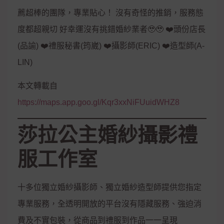
薦超棒的團隊，專業貼心！ 沒有奇怪的推銷，服務態
度都超親切 好幸運沒有挑錯婚紗業者🥹🥹 ❤️頭份店長
(品諭) ❤️禮服秘書(筠崴) ❤️攝影師(ERIC) ❤️造型師(A-
LIN)
本文轉載自
https://maps.app.goo.gl/Kqr3xxNiFUuidWHZ8
莎拉公主婚紗攝影禮
服工作室
十多位獨立婚紗攝影師、獨立婚紗造型師提供您指定
專業服務，全透明開放的平台沒有隱藏服務、強迫消
費及不實包裝，從商品到禮服到作品一一呈現