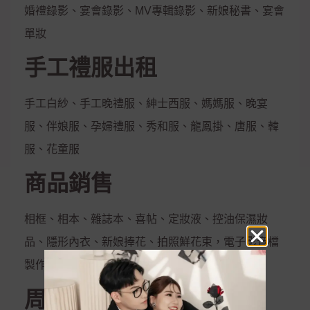
婚禮錄影、宴會錄影、MV專輯錄影、新娘秘書、宴會
單妝
手工禮服出租
手工白紗、手工晚禮服、紳士西服、媽媽服、晚宴
服、伴娘服、孕婦禮服、秀和服、龍鳳掛、唐服、韓
服、花童服
商品銷售
相框、相本、雜誌本、喜帖、定妝液、控油保濕妝
品、隱形內衣、新娘捧花、拍照鮮花束，電子影音檔
製作
周邊合作