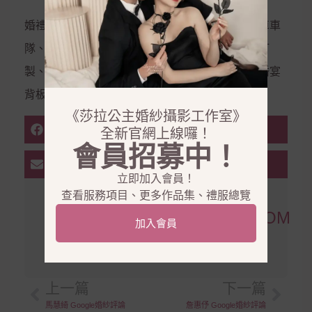
婚禮企劃、婚禮主持、會場佈置、婚禮樂團、禮車車
隊、西服訂製、金飾銀飾租借、鑽戒訂製、婚鞋訂
製、美甲、美睫、霧眉、拍攝道具、婚禮道具、婚宴
背板、婚宴會館
《莎拉公主婚紗攝影工作室》
FACEBOOK
全新官網上線囉！
會員招募中！
EMAIL
立即加入會員！
查看服務項目、更多作品集、禮服總覽
KEN865754@GMAIL.COM
加入會員
其他文章 »
上一篇
下一篇
馬慧綺 Google婚紗評論
詹惠伃 Google婚紗評論