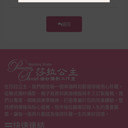
返回
在莎拉公主，我們相信每一個幸福時刻都值得被用心珍藏。
從韓式婚紗攝影、親子寫真到高端禮服與手工訂製服務，我
們以專業、細緻與美學精神，打造專屬於您的完美體驗。堅
持透明價格與貼心服務，陪伴每位顧客記錄人生的重要篇
章，讓每一張照片都成為值得珍藏一生的美好回憶。
快速連結