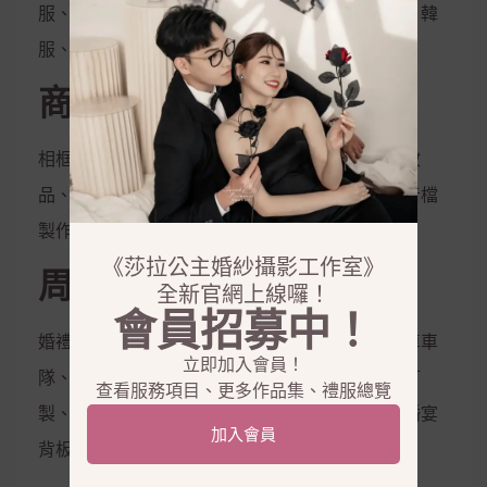
服、伴娘服、孕婦禮服、秀和服、龍鳳掛、唐服、韓
服、花童服
商品銷售
相框、相本、雜誌本、喜帖、定妝液、控油保濕妝
品、隱形內衣、新娘捧花、拍照鮮花束，電子影音檔
製作
《莎拉公主婚紗攝影工作室》
周邊合作
全新官網上線囉！
會員招募中！
婚禮企劃、婚禮主持、會場佈置、婚禮樂團、禮車車
立即加入會員！
隊、西服訂製、金飾銀飾租借、鑽戒訂製、婚鞋訂
查看服務項目、更多作品集、禮服總覽
製、美甲、美睫、霧眉、拍攝道具、婚禮道具、婚宴
加入會員
背板、婚宴會館