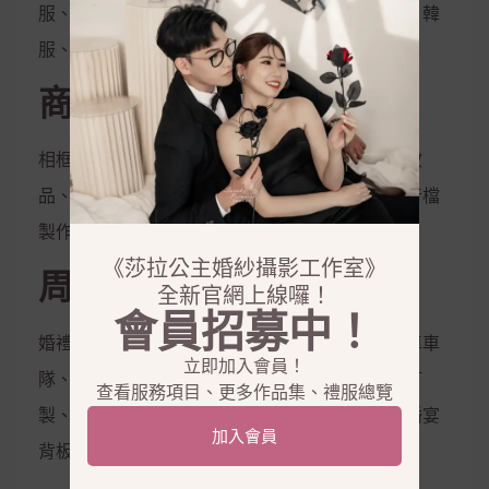
服、伴娘服、孕婦禮服、秀和服、龍鳳掛、唐服、韓
服、花童服
商品銷售
相框、相本、雜誌本、喜帖、定妝液、控油保濕妝
品、隱形內衣、新娘捧花、拍照鮮花束，電子影音檔
製作
《莎拉公主婚紗攝影工作室》
周邊合作
全新官網上線囉！
會員招募中！
婚禮企劃、婚禮主持、會場佈置、婚禮樂團、禮車車
立即加入會員！
隊、西服訂製、金飾銀飾租借、鑽戒訂製、婚鞋訂
查看服務項目、更多作品集、禮服總覽
製、美甲、美睫、霧眉、拍攝道具、婚禮道具、婚宴
加入會員
背板、婚宴會館