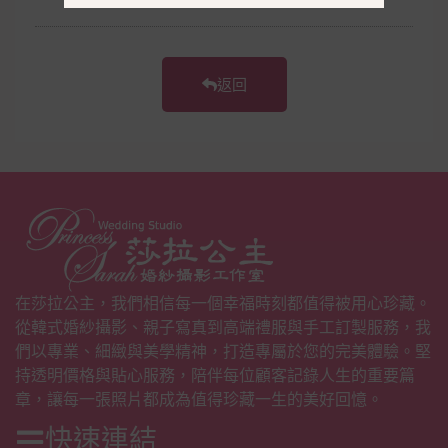
返回
在莎拉公主，我們相信每一個幸福時刻都值得被用心珍藏。
從韓式婚紗攝影、親子寫真到高端禮服與手工訂製服務，我
們以專業、細緻與美學精神，打造專屬於您的完美體驗。堅
持透明價格與貼心服務，陪伴每位顧客記錄人生的重要篇
章，讓每一張照片都成為值得珍藏一生的美好回憶。
快速連結