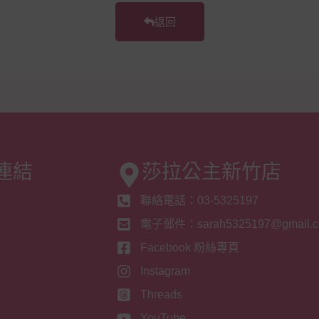
返回
連結
莎拉公主新竹店
聯絡電話：03-5325197
們
電子郵件：sarah5325197@gmail.
息
Facebook 粉絲專頁
們
Instagram
冊
Threads
入
YouTube