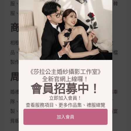
服、伴娘服、孕婦禮服、秀和服、龍鳳掛、唐服、韓
服、花童服
商品銷售
相框、相本、雜誌本、喜帖、定妝液、控油保濕妝
品、隱形內衣、新娘捧花、拍照鮮花束，電子影音檔
製作
《莎拉公主婚紗攝影工作室》
周邊合作
全新官網上線囉！
會員招募中！
婚禮企劃、婚禮主持、會場佈置、婚禮樂團、禮車車
立即加入會員！
隊、西服訂製、金飾銀飾租借、鑽戒訂製、婚鞋訂
查看服務項目、更多作品集、禮服總覽
製、美甲、美睫、霧眉、拍攝道具、婚禮道具、婚宴
加入會員
背板、婚宴會館