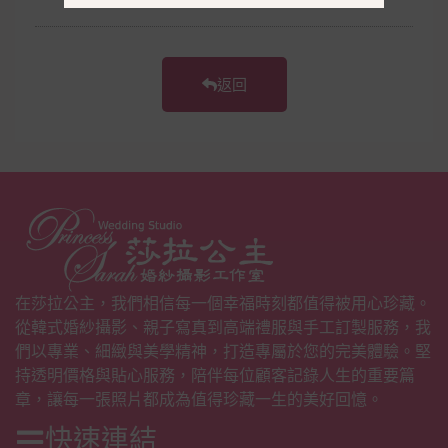
返回
在莎拉公主，我們相信每一個幸福時刻都值得被用心珍藏。
從韓式婚紗攝影、親子寫真到高端禮服與手工訂製服務，我
們以專業、細緻與美學精神，打造專屬於您的完美體驗。堅
持透明價格與貼心服務，陪伴每位顧客記錄人生的重要篇
章，讓每一張照片都成為值得珍藏一生的美好回憶。
快速連結