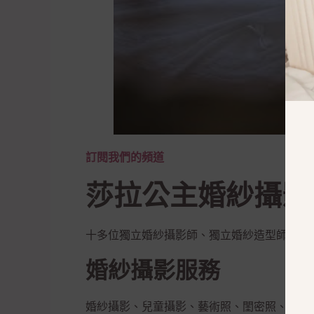
訂閱我們的頻道
莎拉公主婚紗攝影
十多位獨立婚紗攝影師、獨立婚紗造型師提供
婚紗攝影服務
婚紗攝影、兒童攝影、藝術照、閨密照、彩虹