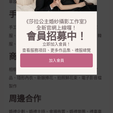
單妝
手工禮服出租
《莎拉公主婚紗攝影工作室》
手工白紗、手工晚禮服、紳士西服、媽媽服、晚宴
全新官網上線囉！
會員招募中！
服、伴娘服、孕婦禮服、秀和服、龍鳳掛、唐服、韓
服、花童服
立即加入會員！
查看服務項目、更多作品集、禮服總覽
商品銷售
加入會員
相框、相本、雜誌本、喜帖、定妝液、控油保濕妝
品、隱形內衣、新娘捧花、拍照鮮花束，電子影音檔
製作
周邊合作
婚禮企劃、婚禮主持、會場佈置、婚禮樂團、禮車車