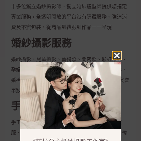
十多位獨立婚紗攝影師、獨立婚紗造型師提供您指定
專業服務，全透明開放的平台沒有隱藏服務、強迫消
費及不實包裝，從商品到禮服到作品一一呈現
婚紗攝影服務
婚紗攝影、兒童攝影、藝術照、閨密照、彩虹婚紗、
孕婦照、全家福、活動拍攝、婚禮攝影、宴會攝影、
婚禮錄影、宴會錄影、MV專輯錄影、新娘秘書、宴會
單妝
手工禮服出租
手工白紗、手工晚禮服、紳士西服、媽媽服、晚宴
服、伴娘服、孕婦禮服、秀和服、龍鳳掛、唐服、韓