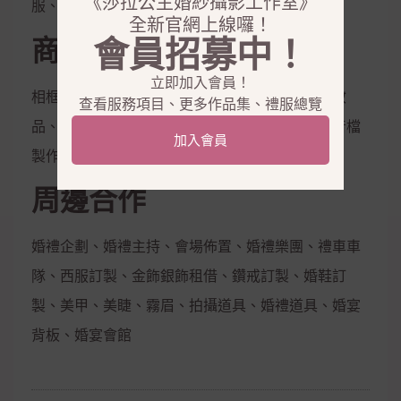
《莎拉公主婚紗攝影工作室》
服、花童服
全新官網上線囉！
商品銷售
會員招募中！
立即加入會員！
相框、相本、雜誌本、喜帖、定妝液、控油保濕妝
查看服務項目、更多作品集、禮服總覽
品、隱形內衣、新娘捧花、拍照鮮花束，電子影音檔
加入會員
製作
周邊合作
婚禮企劃、婚禮主持、會場佈置、婚禮樂團、禮車車
隊、西服訂製、金飾銀飾租借、鑽戒訂製、婚鞋訂
製、美甲、美睫、霧眉、拍攝道具、婚禮道具、婚宴
背板、婚宴會館