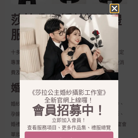
莎拉公主婚紗攝影禮
服工作室
十多位獨立婚紗攝影師、獨立婚紗造型師提供您指定
專業服務，全透明開放的平台沒有隱藏服務、強迫消
費及不實包裝，從商品到禮服到作品一一呈現
婚紗攝影服務
《莎拉公主婚紗攝影工作室》
全新官網上線囉！
婚紗攝影、兒童攝影、藝術照、閨密照、彩虹婚紗、
會員招募中！
孕婦照、全家福、活動拍攝、婚禮攝影、宴會攝影、
立即加入會員！
婚禮錄影、宴會錄影、MV專輯錄影、新娘秘書、宴會
查看服務項目、更多作品集、禮服總覽
單妝