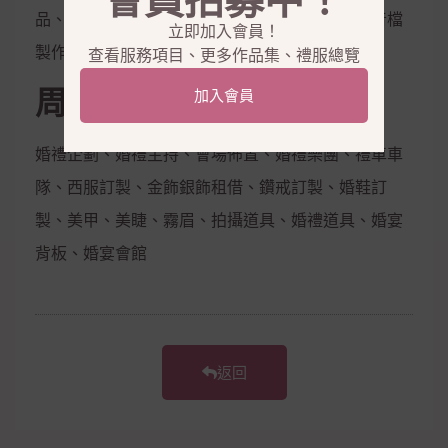
會員招募中！
品、隱形內衣、新娘捧花、拍照鮮花束，電子影音檔
立即加入會員！
製作
查看服務項目、更多作品集、禮服總覽
周邊合作
加入會員
婚禮企劃、婚禮主持、會場佈置、婚禮樂團、禮車車
隊、西服訂製、金飾銀飾租借、鑽戒訂製、婚鞋訂
製、美甲、美睫、霧眉、拍攝道具、婚禮道具、婚宴
背板、婚宴會館
返回