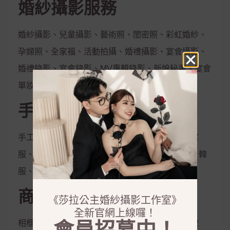
婚紗攝影服務
婚紗攝影、兒童攝影、藝術照、閨密照、彩虹婚紗、
孕婦照、全家福、活動拍攝、婚禮攝影、宴會攝影、
婚禮錄影、宴會錄影、MV專輯錄影、新娘秘書、宴會
單妝
手工禮服出租
手工白紗、手工晚禮服、紳士西服、媽媽服、晚宴
服、伴娘服、孕婦禮服、秀和服、龍鳳掛、唐服、韓
服、花童服
商品銷售
《莎拉公主婚紗攝影工作室》
全新官網上線囉！
相框、相本、雜誌本、喜帖、定妝液、控油保濕妝