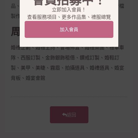
會員招募中！
品、隱形內衣、新娘捧花、拍照鮮花束，電子影音檔
立即加入會員！
製作
查看服務項目、更多作品集、禮服總覽
周邊合作
加入會員
婚禮企劃、婚禮主持、會場佈置、婚禮樂團、禮車車
隊、西服訂製、金飾銀飾租借、鑽戒訂製、婚鞋訂
製、美甲、美睫、霧眉、拍攝道具、婚禮道具、婚宴
背板、婚宴會館
返回