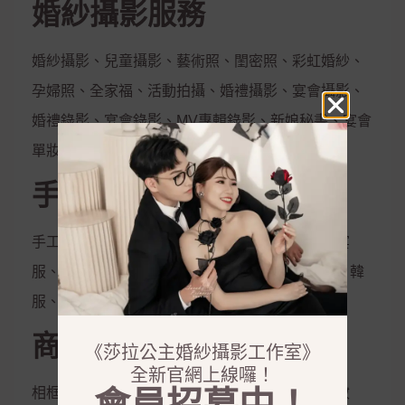
婚紗攝影服務
婚紗攝影、兒童攝影、藝術照、閨密照、彩虹婚紗、
孕婦照、全家福、活動拍攝、婚禮攝影、宴會攝影、
婚禮錄影、宴會錄影、MV專輯錄影、新娘秘書、宴會
單妝
手工禮服出租
手工白紗、手工晚禮服、紳士西服、媽媽服、晚宴
服、伴娘服、孕婦禮服、秀和服、龍鳳掛、唐服、韓
服、花童服
商品銷售
《莎拉公主婚紗攝影工作室》
全新官網上線囉！
相框、相本、雜誌本、喜帖、定妝液、控油保濕妝