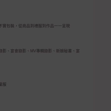
不實包裝，從商品到禮服到作品一一呈現
錄影、宴會錄影、MV專輯錄影、新娘秘書、宴
童服