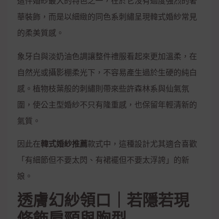
這件婚紗最大的特色之一，在於它沒有過度強烈的奢
華裝飾，而是以細緻的同色系刺繡呈現韓式婚紗常見
的柔美質感。
象牙白與淡奶油色調讓整件禮服看起來更加溫柔，在
自然光或攝影棚柔光下，不容易產生過於生硬的純白
感。植物枝葉般的刺繡則帶來些許森林系與仙氣氛
圍，使公主型婚紗不只有隆重感，也保留年輕清新的
氣質。
因此在
韓式婚紗推薦
款式中，這種設計尤其適合喜歡
「有細節但不要太閃、有裙襬但不要太浮誇」的新
娘。
透膚幻紗領口｜若隱若現