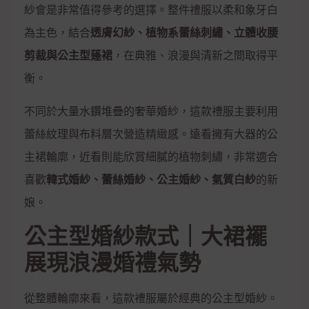
紗會是非常值得參考的選擇。整件禮服以柔和象牙白
為主色，結合
透膚幻紗、植物系蕾絲刺繡、立體收腰
剪裁與公主型蓬裙
，在典雅、浪漫與清新之間取得平
衡。
不同於大量水鑽堆疊的奢華婚紗，這款禮服主要利用
蕾絲紋理與布料層次營造精緻感。遠看擁有大器的公
主裙輪廓，近看則能欣賞細膩的植物刺繡，非常適合
喜歡
韓式婚紗、蕾絲婚紗、公主婚紗、氣質白紗
的新
娘。
公主型婚紗款式｜大裙襬
展現浪漫婚禮氣勢
從整體輪廓來看，這款禮服屬於經典的公主型婚紗。