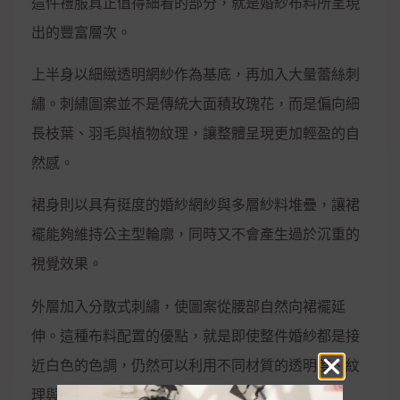
這件禮服真正值得細看的部分，就是婚紗布料所呈現
出的豐富層次。
上半身以細緻透明網紗作為基底，再加入大量蕾絲刺
繡。刺繡圖案並不是傳統大面積玫瑰花，而是偏向細
長枝葉、羽毛與植物紋理，讓整體呈現更加輕盈的自
然感。
裙身則以具有挺度的婚紗網紗與多層紗料堆疊，讓裙
襬能夠維持公主型輪廓，同時又不會產生過於沉重的
視覺效果。
外層加入分散式刺繡，使圖案從腰部自然向裙襬延
伸。這種布料配置的優點，就是即使整件婚紗都是接
近白色的色調，仍然可以利用不同材質的透明度、紋
理與光澤創造層次。