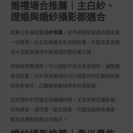
婚禮場合推薦｜主白紗、
證婚與婚紗攝影都適合
如果正在尋找
主白紗推薦
，這件禮服相當適合婚宴第
一次進場。公主型裙襬具有足夠份量，在飯店宴會廳
或大型婚宴場地中能展現完整的儀式感。
舉辦教堂婚禮時，可以搭配中長至長版頭紗，讓整體
更加莊重；戶外草地婚禮則可以搭配自然花藝與低飽
和色系捧花，凸顯植物蕾絲帶來的清新感。
這款婚紗也很適合拍攝婚紗照，尤其是韓式攝影棚、
白色棚景、落地窗、歐式建築、花園或森林系場景，
都能與禮服風格自然融合。