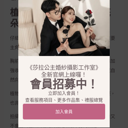
植物刺繡設計｜比傳統花
朵蕾絲更清新
仔細觀察這件婚紗，可以發現刺繡是整體設計的重要
主角。
胸前與腰間的刺繡密度最高，藉由向內集中的線條加
《莎拉公主婚紗攝影工作室》
強收腰效果；到了裙身之後，圖案逐漸散開，形成自
全新官網上線囉！
然向下延伸的效果。
會員招募中！
立即加入會員！
植物與枝葉元素相較於傳統歐式大花蕾絲更顯年輕，
查看服務項目、更多作品集、禮服總覽
也非常符合近年韓系婚紗喜歡的自然風格。
加入會員
拍攝婚紗照時，近距離可以捕捉蕾絲紋理，遠距離又
不會因為圖案太複雜而搶走新娘本身的焦點。