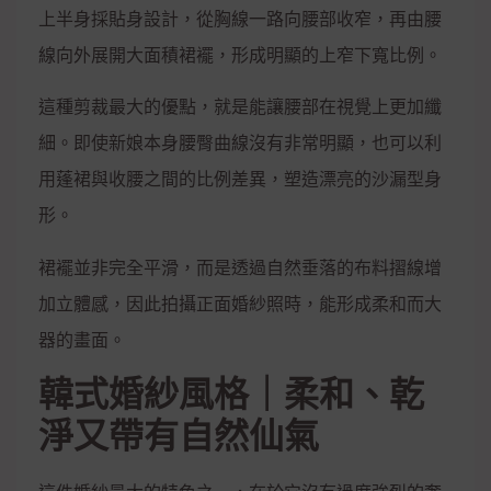
上半身採貼身設計，從胸線一路向腰部收窄，再由腰
線向外展開大面積裙襬，形成明顯的上窄下寬比例。
這種剪裁最大的優點，就是能讓腰部在視覺上更加纖
細。即使新娘本身腰臀曲線沒有非常明顯，也可以利
用蓬裙與收腰之間的比例差異，塑造漂亮的沙漏型身
形。
裙襬並非完全平滑，而是透過自然垂落的布料摺線增
加立體感，因此拍攝正面婚紗照時，能形成柔和而大
器的畫面。
韓式婚紗風格｜柔和、乾
淨又帶有自然仙氣