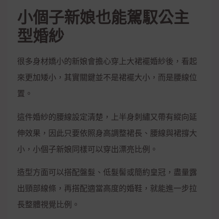
小個子新娘也能駕馭公主
型婚紗
很多身材嬌小的新娘會擔心穿上大裙襬婚紗後，看起
來更加矮小，其實關鍵並不是裙襬大小，而是腰線位
置。
這件婚紗的腰線設定清楚，上半身刺繡又帶有縱向延
伸效果，因此只要依照身高調整裙長、腰線與裙撐大
小，小個子新娘同樣可以穿出漂亮比例。
造型方面可以搭配盤髮、低髮髻或簡約皇冠，盡量露
出頸部線條，再搭配適當高度的婚鞋，就能進一步拉
長整體視覺比例。