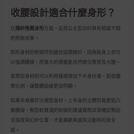
收腰設計適合什麼身形？
在
婚紗推薦身形
方面，這款公主型白紗具有相當不錯
的修飾效果。
梨形身材的新娘特別適合這類婚紗，因為貼身上衣可
以強調腰線，而寬大的裙襬能自然遮住臀部及大腿。
直筒型身材則可以利用蓬裙增加下半身份量，製造腰
臀比例，讓整體曲線更加明顯。
如果本身屬於沙漏型身材，上半身的立體剪裁更能凸
顯腰線。胸型較豐滿的新娘則建議實際試穿確認胸前
支撐度與幻紗位置，才能兼顧美感與活動時的安全
感。