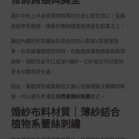
修飾肩頸與胸型
圖片中的上半身使用透明薄紗打造幻覺式領口，從胸
前延伸至肩膀，遠看彷彿刺繡直接停留在肌膚之上。
胸前內層則利用蕾絲形成自然的心型與V型視覺效
果，在保留優雅感的同時，也能適度展現鎖骨與肩頸
線條。相較完全平口或深V婚紗，幻紗設計可以提供
更多包覆與安全感。
因此，喜歡微性感風格但又擔心低胸禮服太裸露的新
娘，可以優先考慮這種
透膚婚紗推薦
款式。
婚紗布料材質｜薄紗結合
植物系蕾絲刺繡