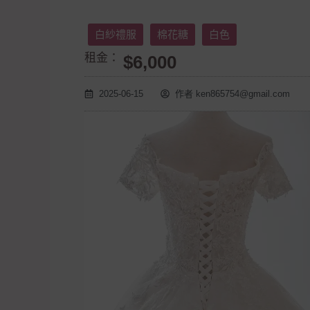
白紗禮服
棉花糖
白色
租金：
$6,000
2025-06-15
作者
ken865754@gmail.com