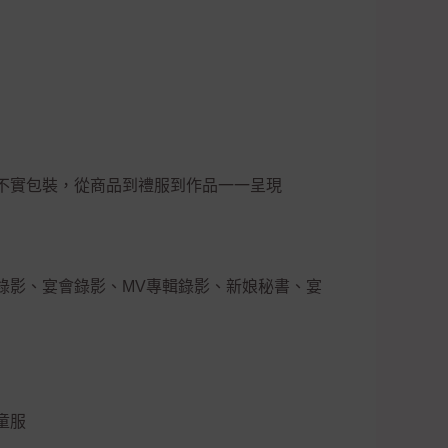
不實包裝，從商品到禮服到作品一一呈現
錄影、宴會錄影、MV專輯錄影、新娘秘書、宴
童服