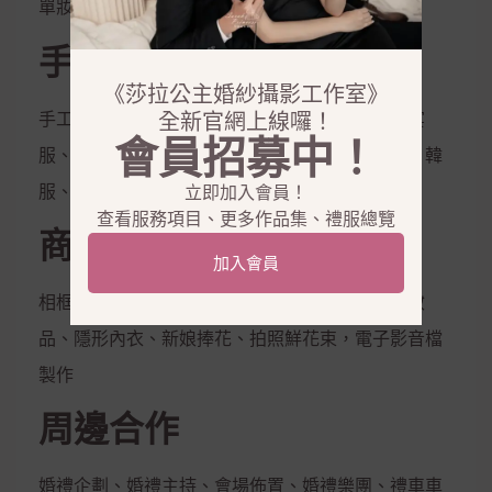
單妝
手工禮服出租
《莎拉公主婚紗攝影工作室》
手工白紗、手工晚禮服、紳士西服、媽媽服、晚宴
全新官網上線囉！
會員招募中！
服、伴娘服、孕婦禮服、秀和服、龍鳳掛、唐服、韓
服、花童服
立即加入會員！
查看服務項目、更多作品集、禮服總覽
商品銷售
加入會員
相框、相本、雜誌本、喜帖、定妝液、控油保濕妝
品、隱形內衣、新娘捧花、拍照鮮花束，電子影音檔
製作
周邊合作
婚禮企劃、婚禮主持、會場佈置、婚禮樂團、禮車車