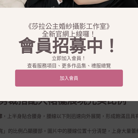
婚紗推薦｜透膚蕾絲、立
《莎拉公主婚紗攝影工作室》
全新官網上線囉！
會員招募中！
婚紗，總能呈現比純白更加柔和、溫暖的視覺感受。圖片中的這
立即加入會員！
有細緻光澤的紗質面料，讓整體呈現浪漫、優雅又帶有高級感的
查看服務項目、更多作品集、禮服總覽
禮服將華麗細節集中在上半身、袖子與裙身局部，再利用大片乾
加入會員
正在尋找
婚紗推薦、公主婚紗、長袖婚紗、香檳色婚紗、蕾絲婚
剪裁搭配大裙襬展現完美比例
廓
，上半身貼合腰身，腰線以下則迅速向外展開，形成飽滿且具
寬」的比例凸顯腰部。圖片中的腰線位置十分清楚，上身大量蕾