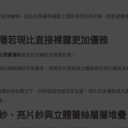
字延伸線條，因此在華麗與優雅之間取得很好的平衡。對希望婚
隱若現比直接裸露更加優雅
量
透膚薄紗
營造近似裸肌的視覺效果。
高的細緻網紗作為基底，再將花卉蕾絲與立體裝飾分布於胸前及
明薄紗的包覆之下，同時保留性感與安全感。相比完全裸肩或大
娘。
紗、亮片紗與立體蕾絲層層堆疊