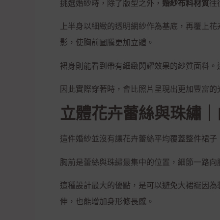
挑選婚紗時，除了版型之外，
婚紗布料材質
往
上半身以細緻的透明網紗作為基底，再覆上花
影，使胸前圖騰更加立體。
裙身則能看到帶有細緻閃耀效果的紗質面料。
因此實際穿著時，會比照片呈現出更加豐富的
立體花卉蕾絲與珠繡｜
這件婚紗並沒有讓花卉蕾絲平均覆蓋整件裙子
胸前是蕾絲與珠繡最集中的位置，細節一路向
這種設計最大的優點，是可以避免大裙襬因為
伸，也能增加身形修長感。