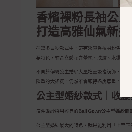
香檳裸粉長袖公主
打造高雅仙氣新娘
在眾多白紗款式中，帶有淡淡香檳裸粉色調的
要特色，結合立體花卉蕾絲、珠繡、水鑽與帶
不同於傳統公主婚紗大量堆疊繁複裝飾，這件
隆重的大裙襬，仍然不會顯得過度厚重。如果
公主型婚紗款式｜收腰
這件婚紗採用經典的
Ball Gown公主型婚紗輪
公主型婚紗最大的特色，就是能利用「上窄下