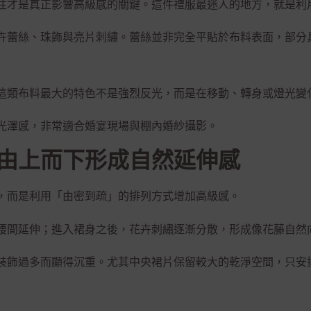
往才是真正影響高級感的關鍵。這件禮服最迷人的地方，就是利
卉蕾絲、珠飾與亮片刺繡。蕾絲並非完全平貼於布料表面，部分
這類布料最大的特色不是強烈反光，而是在移動、轉身或燈光變
光澤感，非常適合婚宴現場與棚內婚紗攝影。
由上而下形成自然延伸感
，而是利用「由密到疏」的排列方式增加高級感。
腰間延伸；進入裙身之後，花卉刺繡逐漸分散，形成像花藤自然
裝飾過多而顯得沉重。尤其中央裙片保留較大的乾淨空間，只安