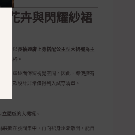
體花卉與閃耀紗裙
款婚紗以
長袖透膚上身搭配公主型大裙襬
為主
婚紗風格。
淨的閃耀紗面保留視覺空間。因此，即使擁有
紗
，這款設計非常值得列入試穿清單。
有立體感的大裙襬。
絲裝飾在腰間集中，再向裙身逐漸散開，能自