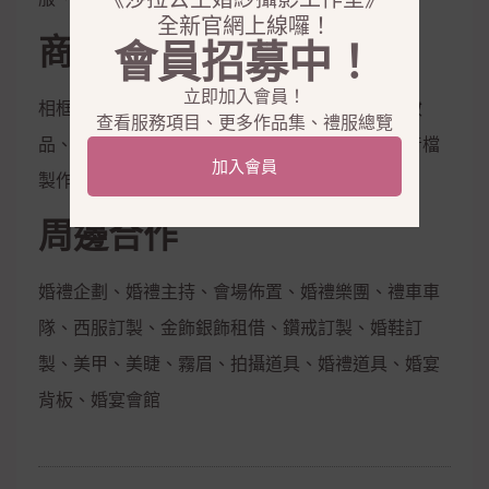
全新官網上線囉！
商品銷售
會員招募中！
立即加入會員！
相框、相本、雜誌本、喜帖、定妝液、控油保濕妝
查看服務項目、更多作品集、禮服總覽
品、隱形內衣、新娘捧花、拍照鮮花束，電子影音檔
加入會員
製作
周邊合作
婚禮企劃、婚禮主持、會場佈置、婚禮樂團、禮車車
隊、西服訂製、金飾銀飾租借、鑽戒訂製、婚鞋訂
製、美甲、美睫、霧眉、拍攝道具、婚禮道具、婚宴
背板、婚宴會館