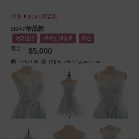
禮服
B047精品款
B047精品款
晚宴禮服
短裙/前短後長
藍色
租金：
$5,000
2025-01-09
作者
ken865754@gmail.com