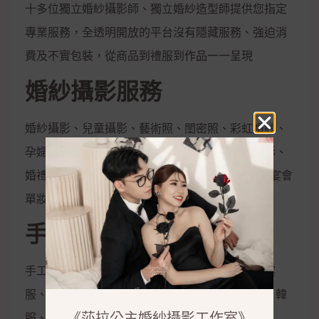
十多位獨立婚紗攝影師、獨立婚紗造型師提供您指定
專業服務，全透明開放的平台沒有隱藏服務、強迫消
費及不實包裝，從商品到禮服到作品一一呈現
婚紗攝影服務
婚紗攝影、兒童攝影、藝術照、閨密照、彩虹婚紗、
孕婦照、全家福、活動拍攝、婚禮攝影、宴會攝影、
婚禮錄影、宴會錄影、MV專輯錄影、新娘秘書、宴會
單妝
手工禮服出租
手工白紗、手工晚禮服、紳士西服、媽媽服、晚宴
服、伴娘服、孕婦禮服、秀和服、龍鳳掛、唐服、韓
《莎拉公主婚紗攝影工作室》
服、花童服