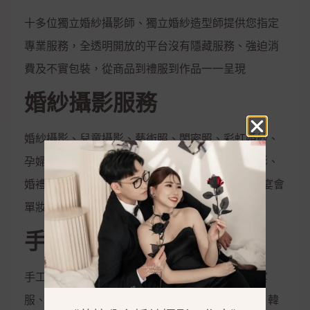
十多位獨立婚紗攝影師、獨立婚紗造型師提供您指定
專業服務，全透明開放的平台沒有隱藏服務、強迫消
費及不實包裝，從商品到禮服到作品一一呈現
婚紗攝影服務
婚紗攝影、兒童攝影、藝術照、閨密照、彩虹婚紗、
孕婦照、全家福、活動拍攝、婚禮攝影、宴會攝影、
婚禮錄影、宴會錄影、MV專輯錄影、新娘秘書、宴會
單妝
手工禮服出租
手工白紗、手工晚禮服、紳士西服、媽媽服、晚宴
服、伴娘服、孕婦禮服、秀和服、龍鳳掛、唐服、韓