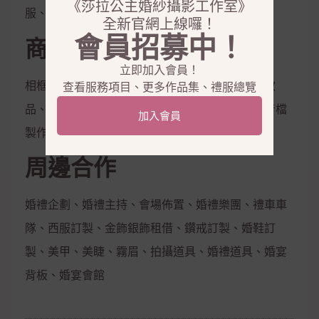
《莎拉公主婚紗攝影工作室》
服、花童服
全新官網上線囉！
會員招募中！
商品銷售
立即加入會員！
相框、相本、雜誌本、喜帖、定妝液、控油保濕妝
查看服務項目、更多作品集、禮服總覽
品、隱形內衣、新娘捧花、拍照鮮花束，電子影音檔
加入會員
製作
周邊合作
婚禮企劃、婚禮主持、會場佈置、婚禮樂團、禮車車
隊、西服訂製、金飾銀飾租借、鑽戒訂製、婚鞋訂
製、美甲、美睫、霧眉、拍攝道具、婚禮道具、婚宴
背板、婚宴會館