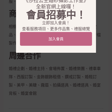
《莎拉公主婚紗攝影工作室》
服、花童服
全新官網上線囉！
商品銷售
會員招募中！
立即加入會員！
相框、相本、雜誌本、喜帖、定妝液、控油保濕妝
查看服務項目、更多作品集、禮服總覽
品、隱形內衣、新娘捧花、拍照鮮花束，電子影音檔
加入會員
製作
周邊合作
婚禮企劃、婚禮主持、會場佈置、婚禮樂團、禮車車
隊、西服訂製、金飾銀飾租借、鑽戒訂製、婚鞋訂
製、美甲、美睫、霧眉、拍攝道具、婚禮道具、婚宴
背板、婚宴會館