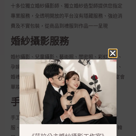
十多位獨立婚紗攝影師、獨立婚紗造型師提供您指定
專業服務，全透明開放的平台沒有隱藏服務、強迫消
費及不實包裝，從商品到禮服到作品一一呈現
婚紗攝影服務
婚紗攝影、兒童攝影、藝術照、閨密照、彩虹婚紗、
孕婦照、全家福、活動拍攝、婚禮攝影、宴會攝影、
婚禮錄影、宴會錄影、MV專輯錄影、新娘秘書、宴會
單妝
手工禮服出租
手工白紗、手工晚禮服、紳士西服、媽媽服、晚宴
服、伴娘服、孕婦禮服、秀和服、龍鳳掛、唐服、韓