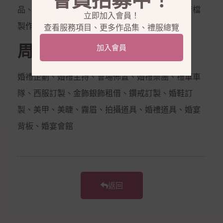
會員招募中！
品、隱形內衣、新娘捧花、拍照鮮花束，電子影音檔
立即加入會員！
製作
查看服務項目、更多作品集、禮服總覽
周邊合作
加入會員
婚禮企劃、婚禮主持、會場佈置、婚禮樂團、禮車車
隊、西服訂製、金飾銀飾租借、鑽戒訂製、婚鞋訂
製、美甲、美睫、霧眉、拍攝道具、婚禮道具、婚宴
背板、婚宴會館
返回