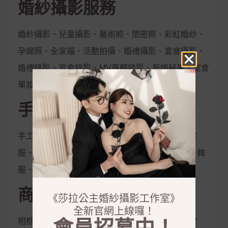
婚紗攝影服務
婚紗攝影、兒童攝影、藝術照、閨密照、彩虹婚紗、
孕婦照、全家福、活動拍攝、婚禮攝影、宴會攝影、
婚禮錄影、宴會錄影、MV專輯錄影、新娘秘書、宴會
單妝
手工禮服出租
手工白紗、手工晚禮服、紳士西服、媽媽服、晚宴
服、伴娘服、孕婦禮服、秀和服、龍鳳掛、唐服、韓
服、花童服
商品銷售
《莎拉公主婚紗攝影工作室》
全新官網上線囉！
相框、相本、雜誌本、喜帖、定妝液、控油保濕妝