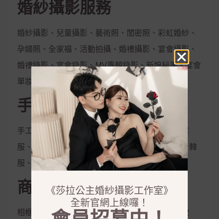
婚紗攝影服務
婚紗攝影、兒童攝影、藝術照、閨密照、彩虹婚紗、
孕婦照、全家福、活動拍攝、婚禮攝影、宴會攝影、
婚禮錄影、宴會錄影、MV專輯錄影、新娘秘書、宴會
單妝
手工禮服出租
手工白紗、手工晚禮服、紳士西服、媽媽服、晚宴
服、伴娘服、孕婦禮服、秀和服、龍鳳掛、唐服、韓
服、花童服
商品銷售
《莎拉公主婚紗攝影工作室》
全新官網上線囉！
相框、相本、雜誌本、喜帖、定妝液、控油保濕妝