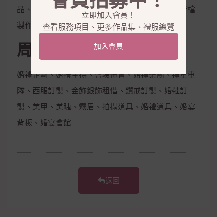
會員招募中！
品、隱形內衣、新娘捧花、拍照鮮花束，電子影音檔
立即加入會員！
製作
查看服務項目、更多作品集、禮服總覽
周邊合作
加入會員
婚禮企劃、婚禮主持、會場佈置、婚禮樂團、禮車車
隊、西服訂製、金飾銀飾租借、鑽戒訂製、婚鞋訂
製、美甲、美睫、霧眉、拍攝道具、婚禮道具、婚宴
背板、婚宴會館
返回