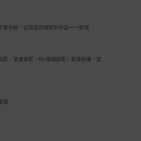
不實包裝，從商品到禮服到作品一一呈現
錄影、宴會錄影、MV專輯錄影、新娘秘書、宴
童服