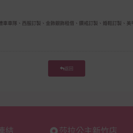
禮車車隊、西服訂製、金飾銀飾租借、鑽戒訂製、婚鞋訂製、美
返回
連結
莎拉公主新竹店