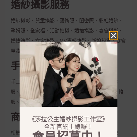
婚紗攝影服務
婚紗攝影、兒童攝影、藝術照、閨密照、彩虹婚紗、
孕婦照、全家福、活動拍攝、婚禮攝影、宴會攝影、
婚禮錄影、宴會錄影、MV專輯錄影、新娘秘書、宴會
單妝
手工禮服出租
手工白紗、手工晚禮服、紳士西服、媽媽服、晚宴
服、伴娘服、孕婦禮服、秀和服、龍鳳掛、唐服、韓
服、花童服
商品銷售
《莎拉公主婚紗攝影工作室》
全新官網上線囉！
相框、相本、雜誌本、喜帖、定妝液、控油保濕妝