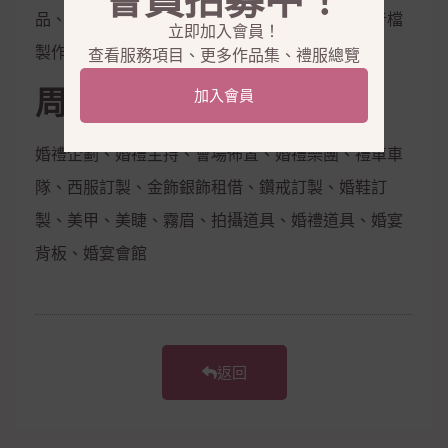
會員招募中！
品、隱形內衣、新娘捧花、拍照鮮花束，電子影音檔
立即加入會員！
製作
查看服務項目、更多作品集、禮服總覽
周邊合作
加入會員
婚禮企劃、婚禮主持、會場佈置、婚禮樂團、禮車車
隊、西服訂製、金飾銀飾租借、鑽戒訂製、婚鞋訂
製、美甲、美睫、霧眉、拍攝道具、婚禮道具、婚宴
背板、婚宴會館
返回