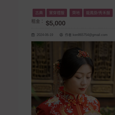
古典
實穿禮服
齊地
龍鳳掛/秀禾服
租金：
$5,000
2024-06-19
作者
ken865754@gmail.com