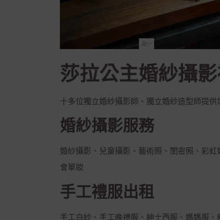
莎拉公主婚紗攝影
十多位獨立婚紗攝影師、獨立婚紗造型師提供
婚紗攝影服務
婚紗攝影、兒童攝影、藝術照、閨密照、彩虹
會單妝
手工禮服出租
手工白紗、手工晚禮服、紳士西服、媽媽服、