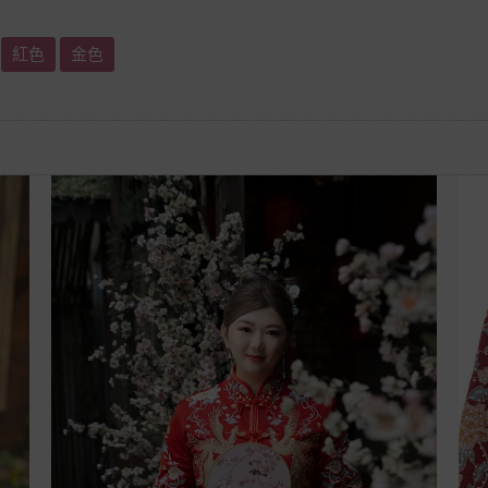
紅色
金色