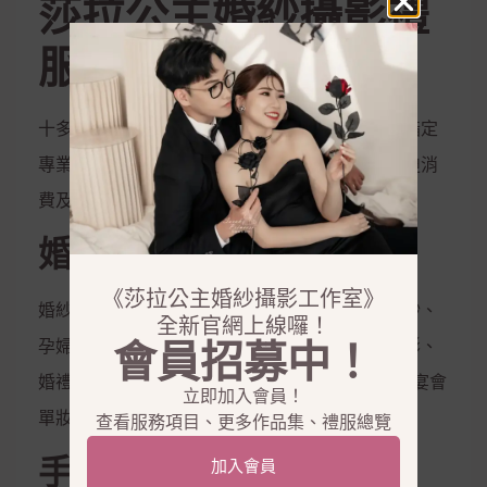
莎拉公主婚紗攝影禮
服工作室
十多位獨立婚紗攝影師、獨立婚紗造型師提供您指定
專業服務，全透明開放的平台沒有隱藏服務、強迫消
費及不實包裝，從商品到禮服到作品一一呈現
婚紗攝影服務
《莎拉公主婚紗攝影工作室》
婚紗攝影、兒童攝影、藝術照、閨密照、彩虹婚紗、
全新官網上線囉！
孕婦照、全家福、活動拍攝、婚禮攝影、宴會攝影、
會員招募中！
婚禮錄影、宴會錄影、MV專輯錄影、新娘秘書、宴會
立即加入會員！
單妝
查看服務項目、更多作品集、禮服總覽
手工禮服出租
加入會員