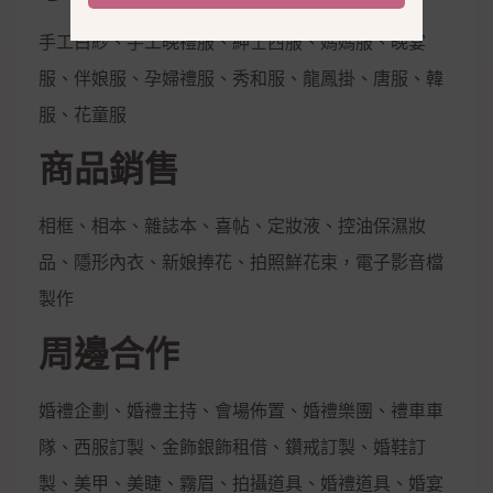
手工白紗、手工晚禮服、紳士西服、媽媽服、晚宴
服、伴娘服、孕婦禮服、秀和服、龍鳳掛、唐服、韓
服、花童服
商品銷售
相框、相本、雜誌本、喜帖、定妝液、控油保濕妝
品、隱形內衣、新娘捧花、拍照鮮花束，電子影音檔
製作
周邊合作
婚禮企劃、婚禮主持、會場佈置、婚禮樂團、禮車車
隊、西服訂製、金飾銀飾租借、鑽戒訂製、婚鞋訂
製、美甲、美睫、霧眉、拍攝道具、婚禮道具、婚宴