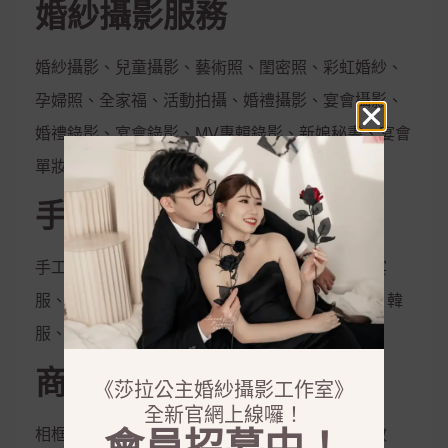
婚紗攝影服務
婚紗攝影、兒童攝影、藝術照、閨密照、彩虹婚紗、
孕婦照、全家福、活動拍攝、婚禮攝影、宴會攝影、
婚禮錄影、宴會錄影、MV專輯錄影、新娘秘書、宴會
單妝
手工禮服出租
手工白紗、手工晚禮服、紳士西服、媽媽服、晚宴
服、伴娘服、孕婦禮服、秀和服、龍鳳掛、唐服、韓
服、花童服
商品銷售
《莎拉公主婚紗攝影工作室》
全新官網上線囉！
相框、相本、雜誌本、喜帖、定妝液、控油保濕妝