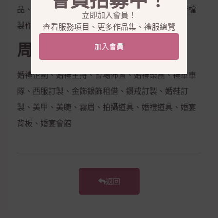
會員招募中！
品、隱形內衣、新娘捧花、拍照鮮花束，電子影音檔
立即加入會員！
製作
查看服務項目、更多作品集、禮服總覽
周邊合作
加入會員
婚禮企劃、婚禮主持、會場佈置、婚禮樂團、禮車車
隊、西服訂製、金飾銀飾租借、鑽戒訂製、婚鞋訂
製、美甲、美睫、霧眉、拍攝道具、婚禮道具、婚宴
背板、婚宴會館
返回