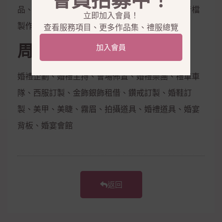
會員招募中！
品、隱形內衣、新娘捧花、拍照鮮花束，電子影音檔
立即加入會員！
製作
查看服務項目、更多作品集、禮服總覽
周邊合作
加入會員
婚禮企劃、婚禮主持、會場佈置、婚禮樂團、禮車車
隊、西服訂製、金飾銀飾租借、鑽戒訂製、婚鞋訂
製、美甲、美睫、霧眉、拍攝道具、婚禮道具、婚宴
背板、婚宴會館
返回