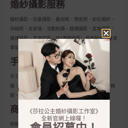
婚紗攝影服務
婚紗攝影、兒童攝影、藝術照、閨密照、彩虹婚紗、
孕婦照、全家福、活動拍攝、婚禮攝影、宴會攝影、
婚禮錄影、宴會錄影、MV專輯錄影、新娘秘書、宴會
單妝
手工禮服出租
手工白紗、手工晚禮服、紳士西服、媽媽服、晚宴
服、伴娘服、孕婦禮服、秀和服、龍鳳掛、唐服、韓
服、花童服
商品銷售
《莎拉公主婚紗攝影工作室》
全新官網上線囉！
相框、相本、雜誌本、喜帖、定妝液、控油保濕妝