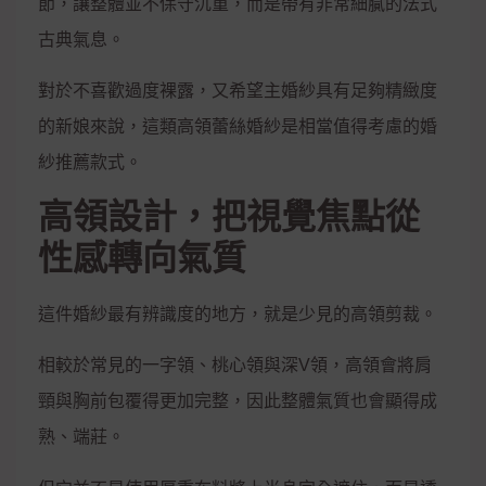
節，讓整體並不保守沉重，而是帶有非常細膩的法式
古典氣息。
對於不喜歡過度裸露，又希望主婚紗具有足夠精緻度
的新娘來說，這類高領蕾絲婚紗是相當值得考慮的婚
紗推薦款式。
高領設計，把視覺焦點從
性感轉向氣質
這件婚紗最有辨識度的地方，就是少見的高領剪裁。
相較於常見的一字領、桃心領與深V領，高領會將肩
頸與胸前包覆得更加完整，因此整體氣質也會顯得成
熟、端莊。