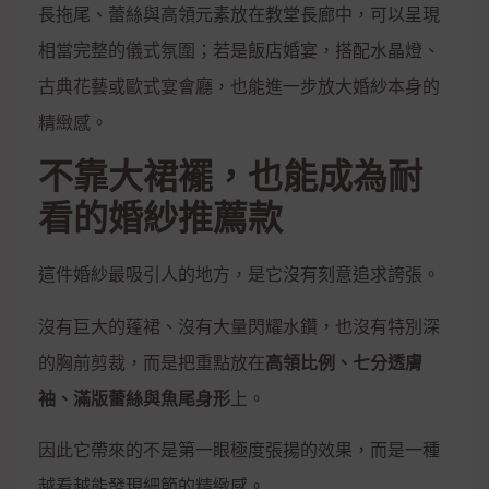
長拖尾、蕾絲與高領元素放在教堂長廊中，可以呈現
相當完整的儀式氛圍；若是飯店婚宴，搭配水晶燈、
古典花藝或歐式宴會廳，也能進一步放大婚紗本身的
精緻感。
不靠大裙襬，也能成為耐
看的婚紗推薦款
這件婚紗最吸引人的地方，是它沒有刻意追求誇張。
沒有巨大的蓬裙、沒有大量閃耀水鑽，也沒有特別深
的胸前剪裁，而是把重點放在
高領比例、七分透膚
袖、滿版蕾絲與魚尾身形
上。
因此它帶來的不是第一眼極度張揚的效果，而是一種
越看越能發現細節的精緻感。