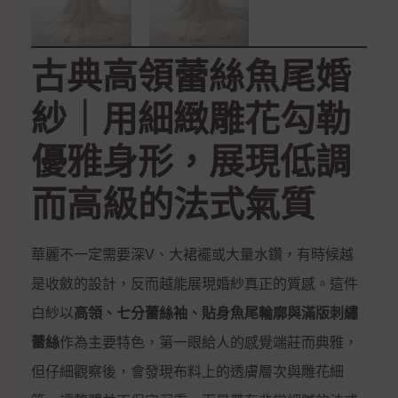
古典高領蕾絲魚尾婚
紗｜用細緻雕花勾勒
優雅身形，展現低調
而高級的法式氣質
華麗不一定需要深V、大裙襬或大量水鑽，有時候越
是收斂的設計，反而越能展現婚紗真正的質感。這件
白紗以
高領、七分蕾絲袖、貼身魚尾輪廓與滿版刺繡
蕾絲
作為主要特色，第一眼給人的感覺端莊而典雅，
但仔細觀察後，會發現布料上的透膚層次與雕花細