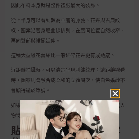
因此布料本身就是整件禮服最大的裝飾。
從上半身可以看到較為華麗的藤蔓、花卉與古典紋
樣，圖案沿著身體曲線排列，在腰間位置自然收窄，
再向臀部與裙襬延伸。
這種大型雕花蕾絲比一般細碎花卉更有成熟感。
近距離拍攝時，可以清楚呈現刺繡紋理；遠距離觀看
時，圖案則會融合成柔和的立體層次，使白色婚紗不
會顯得過於單調。
如果婚禮當天會安排大量近距離迎賓照、半身照或人
物特寫，這種布料尤其容易展現細節。
貼身魚尾剪裁，沒有裸露