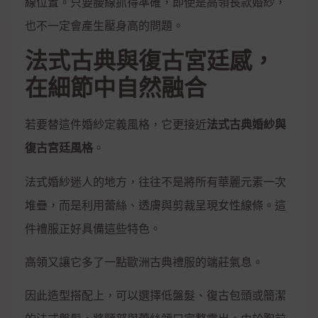
線位置。只要腰線抓得準確，即使是高領長款婚紗，
也不一定會產生壓身高的問題。
法式古典與復古宮廷感，
在細節中自然融合
若要替這件婚紗定義風格，它更接近
法式古典婚紗與
復古宮廷風格
。
法式婚紗迷人的地方，往往不是將所有華麗元素一次
堆疊，而是利用蕾絲、透膚與剪裁呈現女性線條。這
件禮服正好具備這些特色。
高領又讓它多了一點歐洲古典禮服的端莊氣息。
因此造型搭配上，可以選擇低盤髮、復古包頭或簡潔