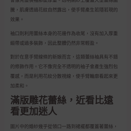
會像完整長袖那麼厚重。透明網紗上覆蓋大型蕾絲圖
騰，肌膚透過花紋自然露出，使手臂產生若隱若現的
效果。
袖口則利用蕾絲本身的花邊作為收尾，沒有加入厚重
緞帶或過多裝飾，因此整體仍然非常輕盈。
對於在意手臂線條的新娘而言，這類蕾絲袖具有不錯
的修飾作用。它不像完全不透明的袖子會產生強烈包
覆感，而是利用花紋分散視線，使手臂輪廓看起來更
加柔和。
滿版雕花蕾絲，近看比遠
看更加迷人
圖片中的婚紗幾乎從領口一路到裙襬都覆蓋著蕾絲，