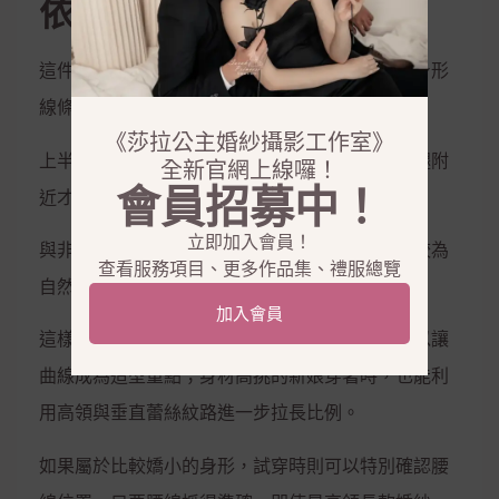
依然可以很有女人味
這件婚紗真正的性感並不是來自裸露，而是來自身形
線條。
《莎拉公主婚紗攝影工作室》
上半身沿著胸線、腰線與臀部自然貼合，到了大腿附
全新官網上線囉！
會員招募中！
近才逐漸向外展開，形成柔和的魚尾輪廓。
立即加入會員！
與非常誇張的魚尾婚紗相比，它的裙襬擴張幅度較為
查看服務項目、更多作品集、禮服總覽
自然，因此看起來不會過於強勢。
加入會員
這樣的版型特別適合腰臀比例較明顯的新娘，可以讓
曲線成為造型重點；身材高挑的新娘穿著時，也能利
用高領與垂直蕾絲紋路進一步拉長比例。
如果屬於比較嬌小的身形，試穿時則可以特別確認腰