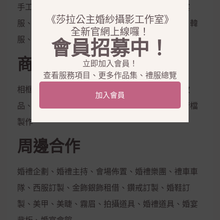
手工白紗、手工晚禮服、紳士西服、媽媽服、晚宴
《莎拉公主婚紗攝影工作室》
服、伴娘服、孕婦禮服、秀和服、龍鳳掛、唐服、韓
全新官網上線囉！
服、花童服
會員招募中！
商品銷售
立即加入會員！
查看服務項目、更多作品集、禮服總覽
相框、相本、雜誌本、喜帖、定妝液、控油保濕妝
加入會員
品、隱形內衣、新娘捧花、拍照鮮花束，電子影音檔
製作
周邊合作
婚禮企劃、婚禮主持、會場佈置、婚禮樂團、禮車車
隊、西服訂製、金飾銀飾租借、鑽戒訂製、婚鞋訂
製、美甲、美睫、霧眉、拍攝道具、婚禮道具、婚宴