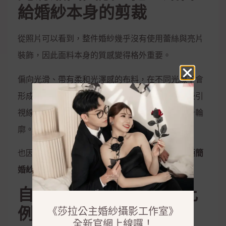
給婚紗本身的剪裁
從照片可以看到，整件婚紗幾乎沒有使用蕾絲與亮片
裝飾，因此面料本身的質感變得格外重要。
偏向光滑、帶有柔和光澤感的布料，在不同光線下會
形成自然明暗變化。比起華麗婚紗直接利用裝飾吸引
視線，這種設計更講究布料垂墜度、腰線以及裙身輪
廓。
也因為視覺元素單純，特別適合喜歡
韓系婚紗、極簡
婚紗、緞面婚紗與法式簡約婚紗
的新娘。
自然收腰A-Line，修飾比
例又不會過度蓬鬆
《莎拉公主婚紗攝影工作室》
全新官網上線囉！