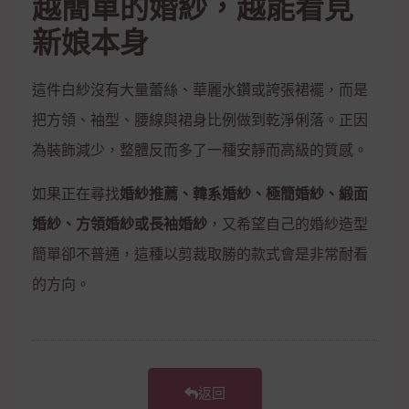
越簡單的婚紗，越能看見
新娘本身
這件白紗沒有大量蕾絲、華麗水鑽或誇張裙襬，而是
把方領、袖型、腰線與裙身比例做到乾淨俐落。正因
為裝飾減少，整體反而多了一種安靜而高級的質感。
如果正在尋找
婚紗推薦、韓系婚紗、極簡婚紗、緞面
婚紗、方領婚紗或長袖婚紗
，又希望自己的婚紗造型
簡單卻不普通，這種以剪裁取勝的款式會是非常耐看
的方向。
返回