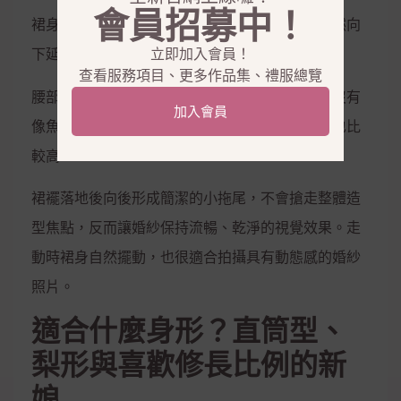
會員招募中！
裙身沒有傳統公主婚紗的大蓬度，而是從腰部自然向
立即加入會員！
下延伸，形成偏修長的A-Line輪廓。
查看服務項目、更多作品集、禮服總覽
腰部保留適度收身，可以強調腰線，但臀腿位置沒有
加入會員
像魚尾婚紗一樣緊貼身體，因此穿著上的包容度也比
較高。
裙襬落地後向後形成簡潔的小拖尾，不會搶走整體造
型焦點，反而讓婚紗保持流暢、乾淨的視覺效果。走
動時裙身自然擺動，也很適合拍攝具有動態感的婚紗
照片。
適合什麼身形？直筒型、
梨形與喜歡修長比例的新
娘