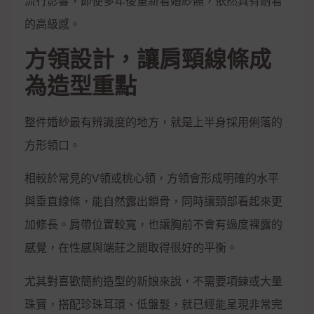
流行影響，即使多年後重新看婚紗照，依然具有耐看
的高級感。
方領設計，讓肩頸線條成
為造型重點
整件婚紗最有辨識度的地方，就是上半身採用俐落的
方形領口。
相較於常見的V領或桃心領，方領會形成明確的水平
與垂直線條，能自然露出鎖骨，同時讓頸部看起來更
加修長。肩帶位置較寬，也讓胸前不會有過度裸露的
感覺，在性感與端莊之間取得很好的平衡。
尤其對喜歡簡約造型的新娘來說，不需要項鍊或大量
珠寶，搭配珍珠耳環、低盤髮，就已經能呈現非常完