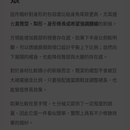
這件婚紗對身形的包容度比貼身魚尾款更高，尤其適
合
直筒型、梨形、身形修長或希望強調腰線
的新娘。
方領能增加肩部的視覺存在感，如果下半身比例較明
顯，可以透過肩頸與領口設計平衡上下比例；自然向
下展開的裙身，也能降低臀部與大腿的存在感。
對於身材比較嬌小的新娘而言，簡潔的裙型不會被巨
大裙襬搶走比例，只要搭配適當跟鞋並調整裙長，也
能營造修長效果。
如果比較在意手臂，七分袖又提供了一定程度的遮
蓋，因此它是一件看似簡單，實際上具有不少修飾效
果的婚紗。